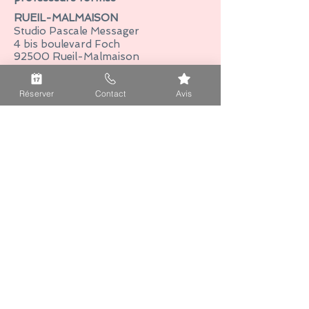
RUEIL-MALMAISON
Studio Pascale Messager
4 bis boulevard Foch
92500 Rueil-Malmaison
Tel :
06 81 87 62 07
E-mail :
hello@mamancoolfrance.fr
Réserver
Contact
Avis