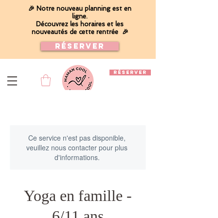
🎉 Notre nouveau planning est en
ligne.
Découvrez les horaires et les
nouveautés de cette rentrée 🎉
Réserver
RÉSERVER
OFFRIR
Ce service n'est pas disponible,
veuillez nous contacter pour plus
d'informations.
Yoga en famille -
6/11 ans