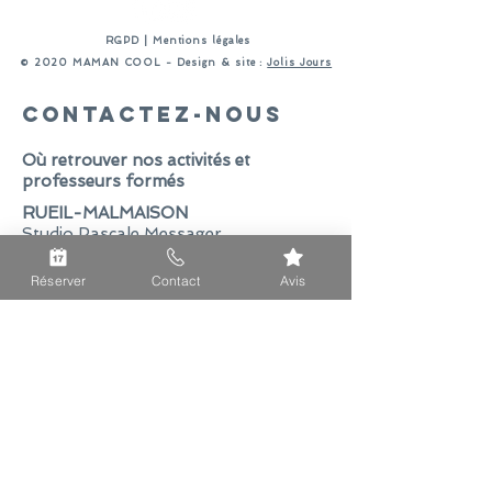
RGPD
|
Mentions légales
​© 2020 MAMAN COOL - Design & site :
Jolis Jours
Contactez-nous
Où retrouver nos activités et
professeurs formés
RUEIL-MALMAISON
Studio Pascale Messager
4 bis boulevard Foch
92500 Rueil-Malmaison
Réserver
Contact
Avis
Tel :
06 81 87 62 07
E-mail :
hello@mamancoolfrance.fr